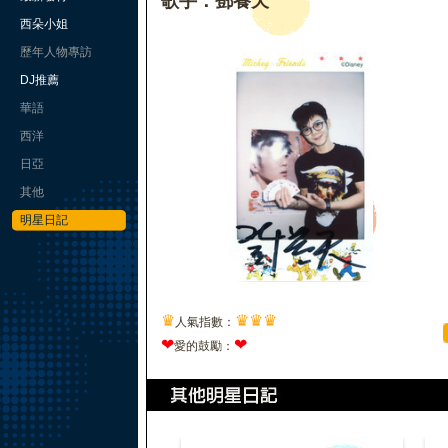
歌手：鄧養天
西朵小姐
歷年人物專訪
DJ推薦
華語
西洋
日亞
其他
明星日記
♛
♛
♛
♛
人氣指數：
❤
❤
愛的鼓勵：