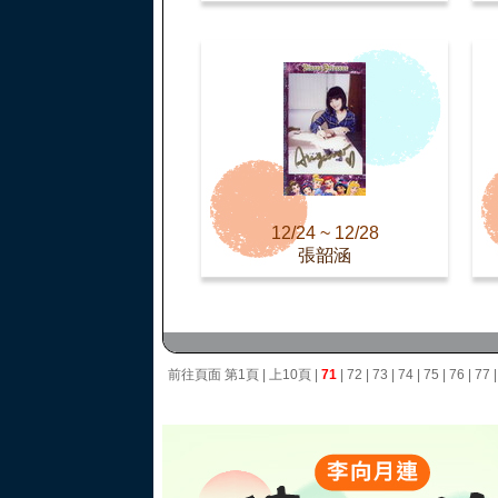
12/24 ~ 12/28
張韶涵
前往頁面
第1頁
|
上10頁
|
71
|
72
|
73
|
74
|
75
|
76
|
77