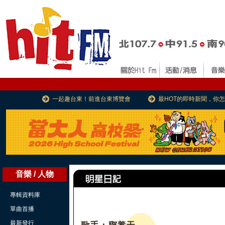
一起趣台東！前進台東博覽會
最HOT的即時新聞，你
音樂 / 人物
專輯資料庫
單曲首播
最新發行