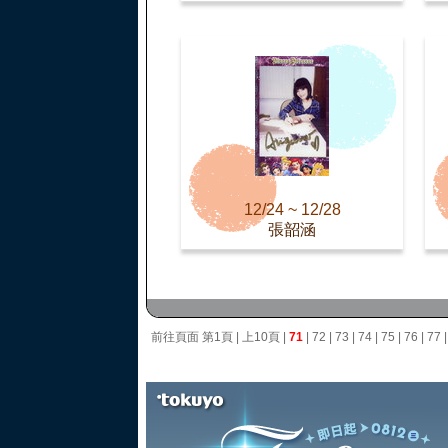
12/24 ~ 12/28
張韶涵
前往頁面
第1頁
|
上10頁
|
71
|
72
|
73
|
74
|
75
|
76
|
77