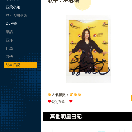
歌手：林芯儀
西朵小姐
歷年人物專訪
DJ推薦
華語
西洋
日亞
其他
明星日記
♛
♛
♛
♛
人氣指數：
❤
❤
愛的鼓勵：