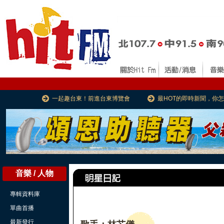
一起趣台東！前進台東博覽會
最HOT的即時新聞，你
音樂 / 人物
專輯資料庫
單曲首播
最新發行