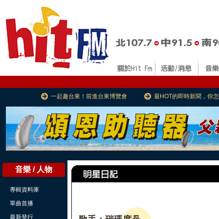
一起趣台東！前進台東博覽會
最HOT的即時新聞，你
音樂 / 人物
專輯資料庫
單曲首播
最新發行