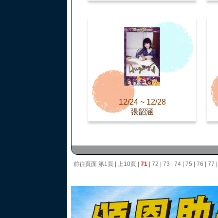
12/24 ~ 12/28
張韶涵
前往頁面
第1頁
|
上10頁
|
71
|
72
|
73
|
74
|
75
|
76
|
77