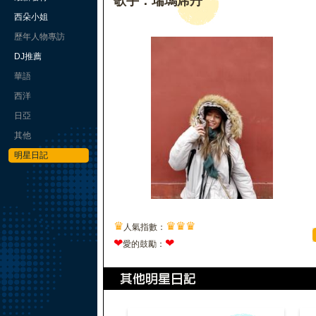
歌手：瑞瑪席丹
西朵小姐
歷年人物專訪
DJ推薦
華語
西洋
日亞
其他
明星日記
♛
♛
♛
♛
人氣指數：
❤
❤
愛的鼓勵：