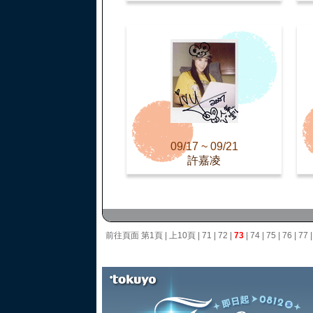
09/17 ~ 09/21
許嘉凌
前往頁面
第1頁
|
上10頁
|
71
|
72
|
73
|
74
|
75
|
76
|
77