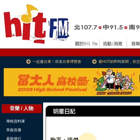
一起趣台東！前進台東博覽會
最HOT的即時新聞，你
音樂 / 人物
專輯資料庫
單曲首播
最新發行