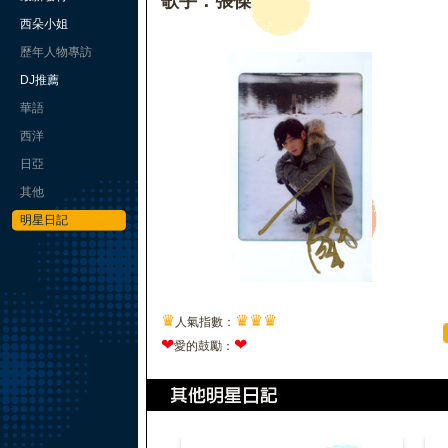
歌手：張傑
西朵小姐
歷年人物專訪
DJ推薦
華語
西洋
日亞
其他
明星日記
♛
♛
♛
♛
人氣指數：
❤
❤
愛的鼓勵：