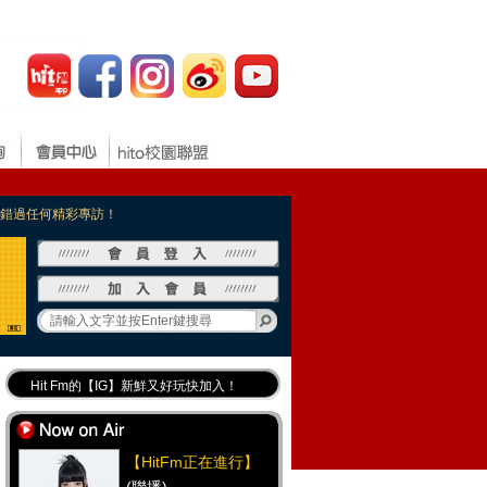
，不錯過任何精彩專訪！
Hit Fm的【IG】新鮮又好玩快加入！
Hit Fm【FB臉書粉絲團】等你加入！
最專業《DJ推薦》好音樂千萬別錯過！
【HitFm正在進行】
好康報報 最新優惠訊息都在這！