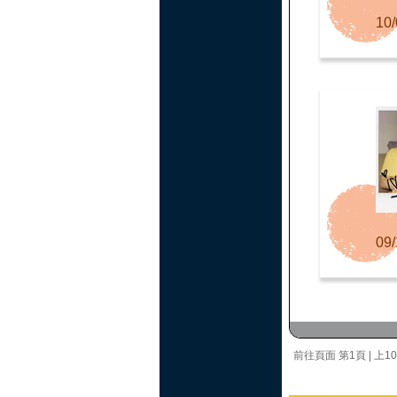
10/
09/
前往頁面
第1頁
|
上1