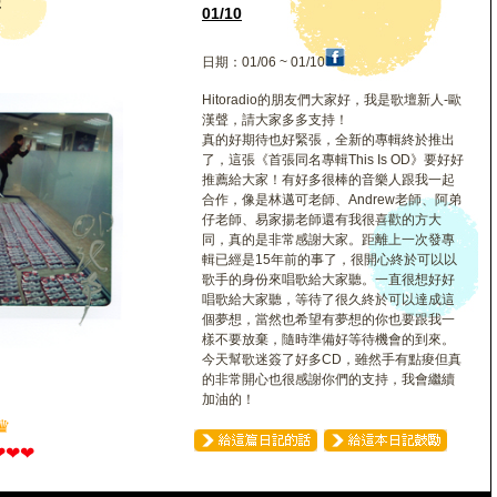
聲
01/10
日期：01/06 ~ 01/10
Hitoradio的朋友們大家好，我是歌壇新人-歐
漢聲，請大家多多支持！
真的好期待也好緊張，全新的專輯終於推出
了，這張《首張同名專輯This Is OD》要好好
推薦給大家！有好多很棒的音樂人跟我一起
合作，像是林邁可老師、Andrew老師、阿弟
仔老師、易家揚老師還有我很喜歡的方大
同，真的是非常感謝大家。距離上一次發專
輯已經是15年前的事了，很開心終於可以以
歌手的身份來唱歌給大家聽。一直很想好好
唱歌給大家聽，等待了很久終於可以達成這
個夢想，當然也希望有夢想的你也要跟我一
樣不要放棄，隨時準備好等待機會的到來。
今天幫歌迷簽了好多CD，雖然手有點痠但真
的非常開心也很感謝你們的支持，我會繼續
加油的！
♛
❤
❤
❤