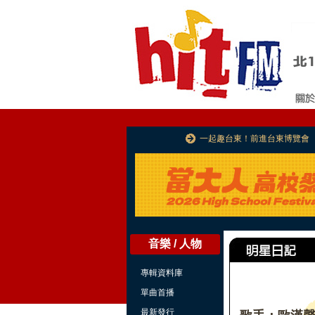
一起趣台東！前進台東博覽會
音樂 / 人物
專輯資料庫
單曲首播
最新發行