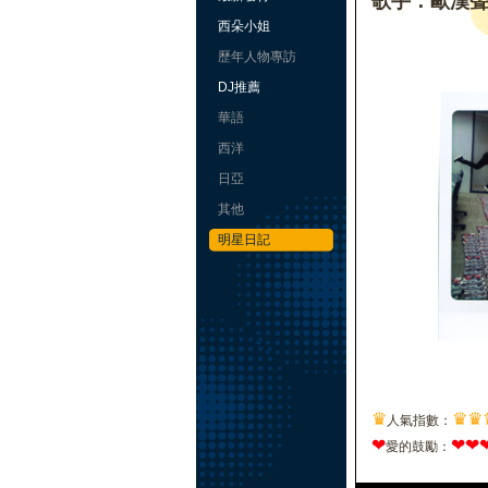
歌手：歐漢
西朵小姐
歷年人物專訪
DJ推薦
華語
西洋
日亞
其他
明星日記
♛
♛
♛
人氣指數：
❤
❤
❤
愛的鼓勵：