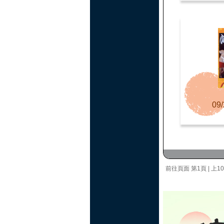
09/
前往頁面
第1頁
|
上1