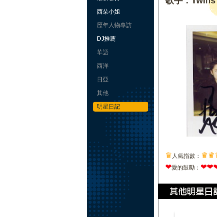
歌手：Twins
西朵小姐
歷年人物專訪
DJ推薦
華語
西洋
日亞
其他
明星日記
♛
♛
♛
人氣指數：
❤
❤
❤
愛的鼓勵：