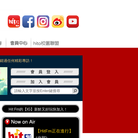
，不錯過任何精彩專訪！
Hit Fm的【IG】新鮮又好玩快加入！
Hit Fm【FB臉書粉絲團】等你加入！
最專業《DJ推薦》好音樂千萬別錯過！
【HitFm正在進行】
好康報報 最新優惠訊息都在這！