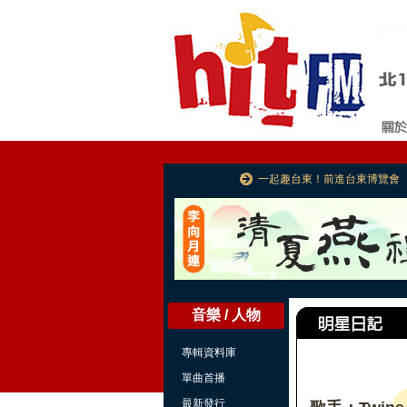
一起趣台東！前進台東博覽會
音樂 / 人物
專輯資料庫
單曲首播
最新發行