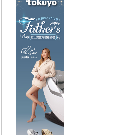
【HitFm正在進行】
(宜蘭)
流行最前線
【Next】
(宜蘭)只想聽音樂
【HitFm正在進行】
(花東)
流行最精選
【Next】
(花東)只想聽音樂