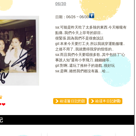
06/30
日期：06/26 ~ 06/30
sa:可能是昨天吃了太多辣的東西.今天喉嚨有
點痛..我們今天上菲哥的節目..
很緊張.因為我們不是很會說話
gil:本來今天要打工夫.所以我就穿運動服嘍..
之後不用了..我就覺得我穿的怪怪的..
sa:而且我們今天要唱很多歌..其中包括了”心
事誰人知”還有小李飛刀..錢錢錢等..
gil:對啊..還玩了推杯子的遊戲..很好玩
sa:是啊..雖然我們都沒有羸…哈....
♛
❤
❤