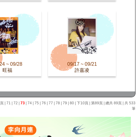
24 ~ 09/28
09/17 ~ 09/21
旺福
許嘉凌
0頁
|
71
|
72
|
73
|
74
|
75
|
76
|
77
|
78
|
79
|
80
|
下10頁
|
第89頁
| 總共 89頁 | 共 533
筆