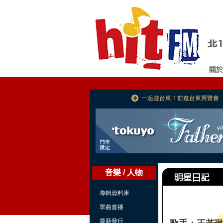
一起趣台東！前進台東博覽會
音樂 / 人物
專輯資料庫
單曲首播
最新發行