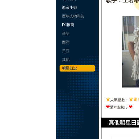
歌手：王若
西朵小姐
歷年人物專訪
DJ推薦
華語
西洋
日亞
其他
明星日記
♛
♛
♛
人氣指數：
❤
❤
愛的鼓勵：