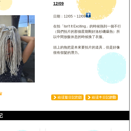
琳
12/09
日期：12/05 ~ 12/09
在拍「Isn't It Exciting」的時候熱到一個不行
（我們拍片的那個星期剛好洛杉磯爆熱）所
以中間放飯休息的時候換了衣服。
頭上的拖把是本來要拍片的道具，但是好像
很有假髮的潛力。
♛