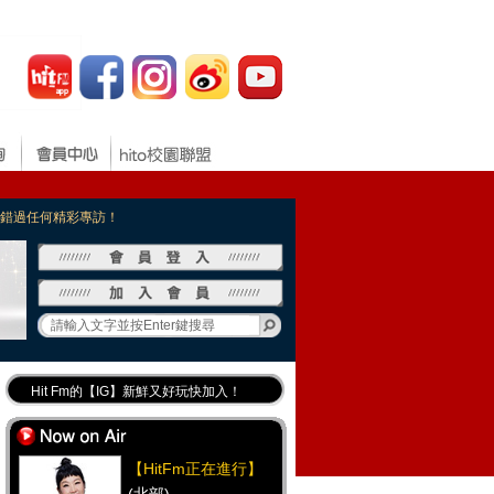
，不錯過任何精彩專訪！
Hit Fm的【IG】新鮮又好玩快加入！
Hit Fm【FB臉書粉絲團】等你加入！
最專業《DJ推薦》好音樂千萬別錯過！
【HitFm正在進行】
好康報報 最新優惠訊息都在這！