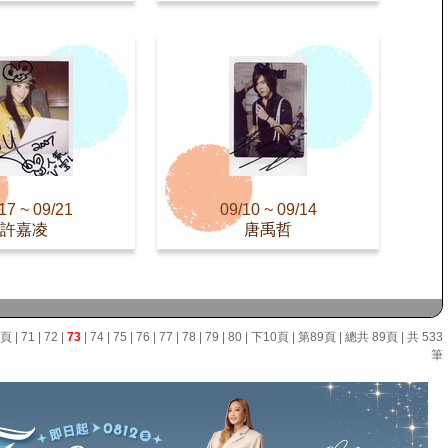
17 ~ 09/21
09/10 ~ 09/14
許嘉凌
唐禹哲
0頁
|
71
|
72
|
73
|
74
|
75
|
76
|
77
|
78
|
79
|
80
|
下10頁
|
第89頁
| 總共 89頁 | 共 533
筆