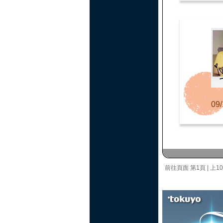
09/
前往頁面
第1頁
|
上1