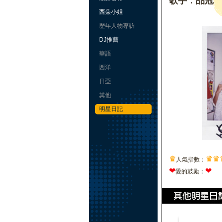
歌手：品冠
西朵小姐
歷年人物專訪
DJ推薦
華語
西洋
日亞
其他
明星日記
♛
♛
♛
人氣指數：
❤
❤
愛的鼓勵：