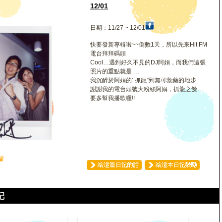
12/01
日期：11/27 ~ 12/01
快要發新專輯啦~~倒數1天，所以先來Hit FM
電台拜拜碼頭
Cool…遇到好久不見的DJ阿娟，而我們這張
照片的重點就是….
我沉醉於阿娟的’’抓龍”到無可救藥的地步
謝謝我的電台頭號大粉絲阿娟，抓龍之餘…
要多幫我播歌喔!!
♛