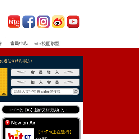
，不錯過任何精彩專訪！
Hit Fm的【IG】新鮮又好玩快加入！
Hit Fm【FB臉書粉絲團】等你加入！
最專業《DJ推薦》好音樂千萬別錯過！
【HitFm正在進行】
好康報報 最新優惠訊息都在這！