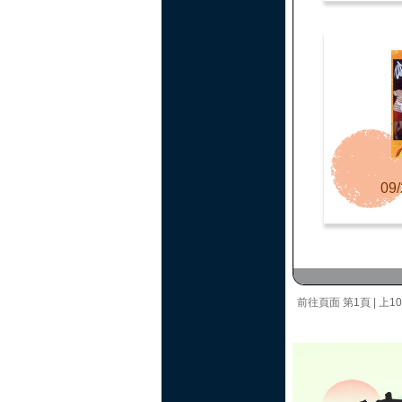
09/
前往頁面
第1頁
|
上1