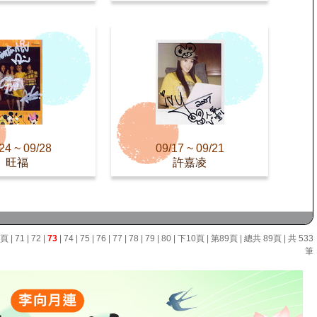
24 ~ 09/28
09/17 ~ 09/21
旺福
許嘉凌
0頁
|
71
|
72
|
73
|
74
|
75
|
76
|
77
|
78
|
79
|
80
|
下10頁
|
第89頁
| 總共 89頁 | 共 533
筆