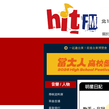
一起趣台東！前進台東博覽會
音樂 / 人物
專輯資料庫
單曲首播
最新發行