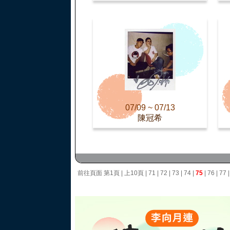
07/09 ~ 07/13
陳冠希
前往頁面
第1頁
|
上10頁
|
71
|
72
|
73
|
74
|
75
|
76
|
77