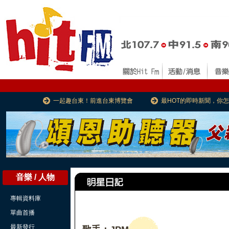
一起趣台東！前進台東博覽會
最HOT的即時新聞，你
音樂 / 人物
專輯資料庫
單曲首播
最新發行