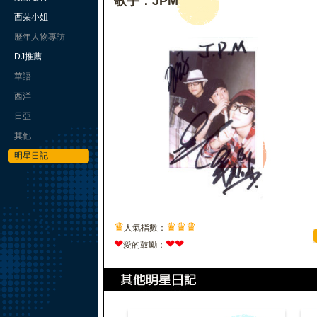
歌手：JPM
西朵小姐
歷年人物專訪
DJ推薦
華語
西洋
日亞
其他
明星日記
♛
♛
♛
♛
人氣指數：
❤
❤
❤
愛的鼓勵：