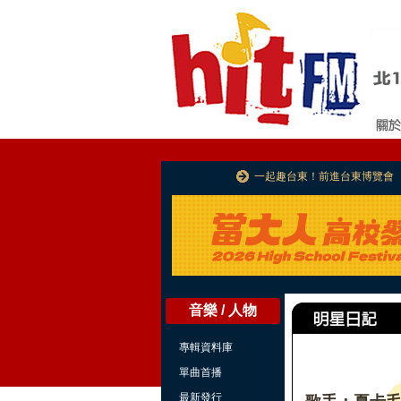
一起趣台東！前進台東博覽會
音樂 / 人物
專輯資料庫
單曲首播
最新發行