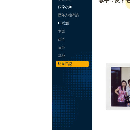
歌手：夏卡
西朵小姐
歷年人物專訪
DJ推薦
華語
西洋
日亞
其他
明星日記