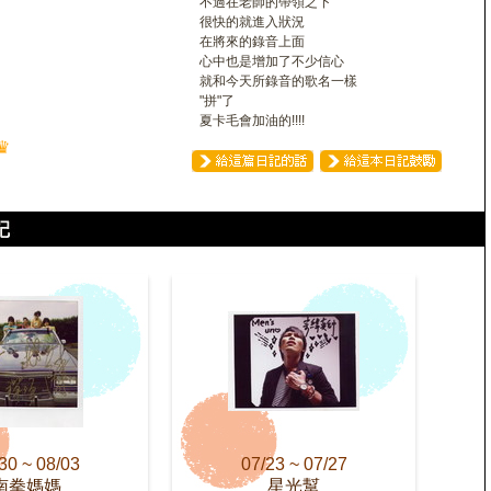
不過在老師的帶領之下
很快的就進入狀況
在將來的錄音上面
心中也是增加了不少信心
就和今天所錄音的歌名一樣
"拼"了
夏卡毛會加油的!!!!
♛
30 ~ 08/03
07/23 ~ 07/27
南拳媽媽
星光幫