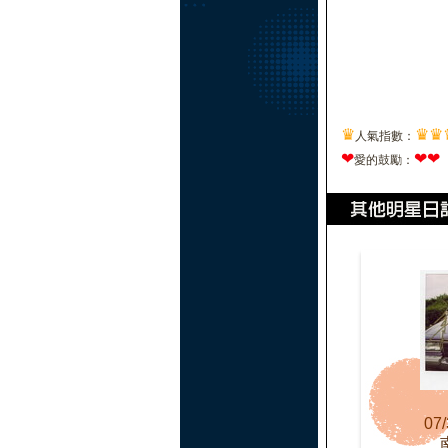
♛
♛
♛
人氣指數：
❤
❤
❤
愛的鼓勵：
07/