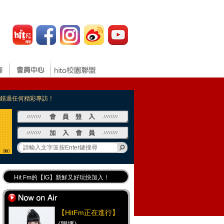
，不錯過任何精彩專訪！
Hit Fm的【IG】新鮮又好玩快加入！
Hit Fm【FB臉書粉絲團】等你加入！
最專業《DJ推薦》好音樂千萬別錯過！
【HitFm正在進行】
好康報報 最新優惠訊息都在這！