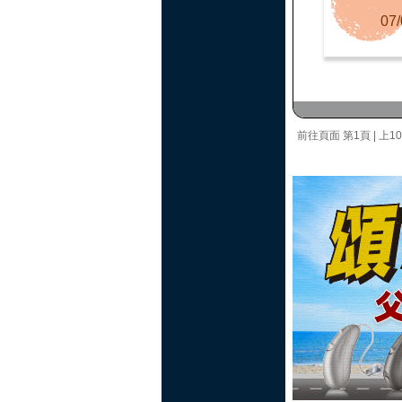
07/
前往頁面
第1頁
|
上1