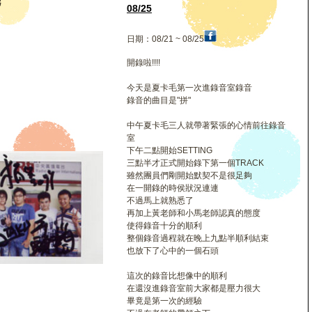
毛
08/25
日期：08/21 ~ 08/25
開錄啦!!!!
今天是夏卡毛第一次進錄音室錄音
錄音的曲目是"拼"
中午夏卡毛三人就帶著緊張的心情前往錄音
室
下午二點開始SETTING
三點半才正式開始錄下第一個TRACK
雖然團員們剛開始默契不是很足夠
在一開錄的時侯狀況連連
不過馬上就熟悉了
再加上黃老師和小馬老師認真的態度
使得錄音十分的順利
整個錄音過程就在晚上九點半順利結束
也放下了心中的一個石頭
這次的錄音比想像中的順利
在還沒進錄音室前大家都是壓力很大
畢竟是第一次的經驗