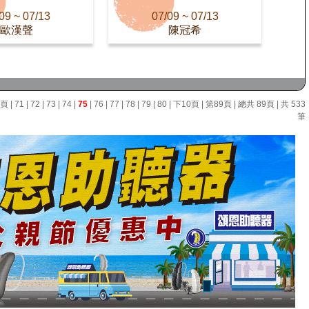
09 ~ 07/13
07/09 ~ 07/13
歐漢聲
陳冠希
0頁
|
71
|
72
|
73
|
74
|
75
|
76
|
77
|
78
|
79
|
80
|
下10頁
|
第89頁
| 總共 89頁 | 共 533
筆