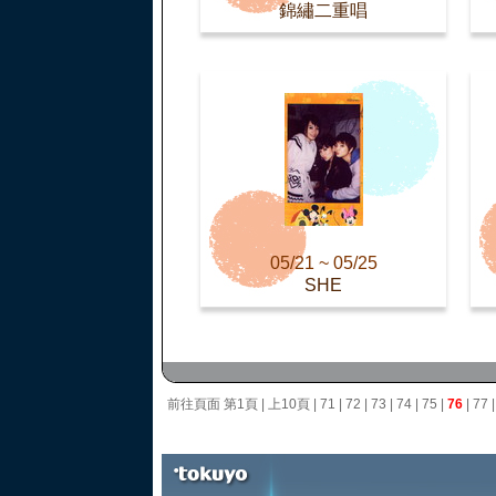
錦繡二重唱
05/21 ~ 05/25
SHE
前往頁面
第1頁
|
上10頁
|
71
|
72
|
73
|
74
|
75
|
76
|
77