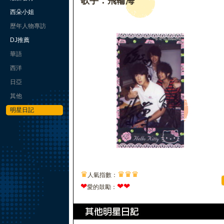
歌手：飛輪海
西朵小姐
歷年人物專訪
DJ推薦
華語
西洋
日亞
其他
明星日記
♛
♛
♛
♛
人氣指數：
❤
❤
❤
愛的鼓勵：