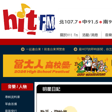
一起趣台東！前進台東博覽會
最HOT的即時新聞，你
音樂 / 人物
專輯資料庫
單曲首播
最新發行