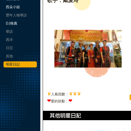
歌手：戴愛玲
西朵小姐
歷年人物專訪
DJ推薦
華語
西洋
日亞
其他
明星日記
♛
♛
♛
♛
人氣指數：
❤
❤
愛的鼓勵：