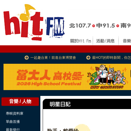
一起趣台東！前進台東博覽會
最HOT的即時新聞，你
音樂 / 人物
專輯資料庫
單曲首播
最新發行