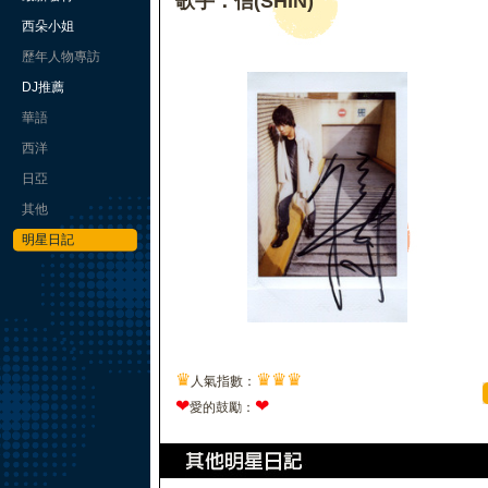
歌手：信(SHIN)
西朵小姐
歷年人物專訪
DJ推薦
華語
西洋
日亞
其他
明星日記
♛
♛
♛
♛
人氣指數：
❤
❤
愛的鼓勵：