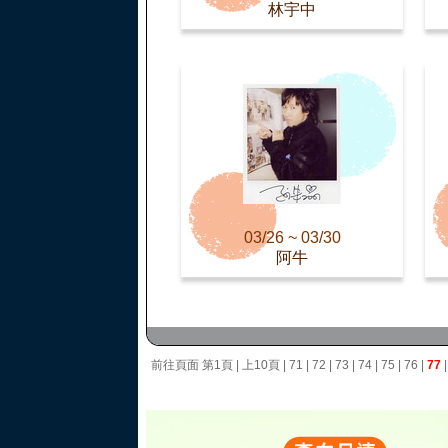
林宇中
03/26 ~ 03/30
阿牛
前往頁面
第1頁
|
上10頁
|
71
|
72
|
73
|
74
|
75
|
76
|
77