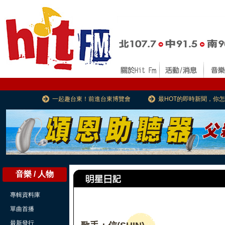
一起趣台東！前進台東博覽會
最HOT的即時新聞，你
音樂 / 人物
專輯資料庫
單曲首播
最新發行