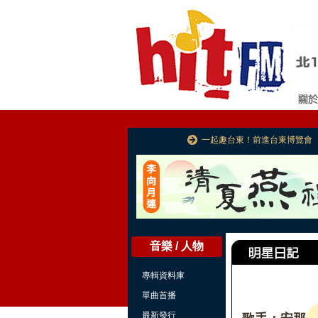
一起趣台東！前進台東博覽會
音樂 / 人物
專輯資料庫
單曲首播
最新發行