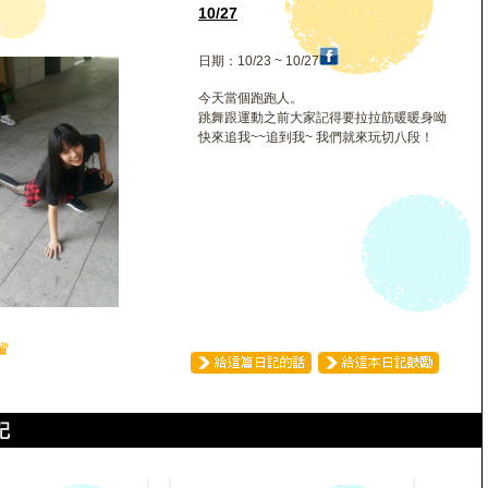
10/27
日期：10/23 ~ 10/27
今天當個跑跑人。
跳舞跟運動之前大家記得要拉拉筋暖暖身呦
快來追我~~追到我~ 我們就來玩切八段！
♛