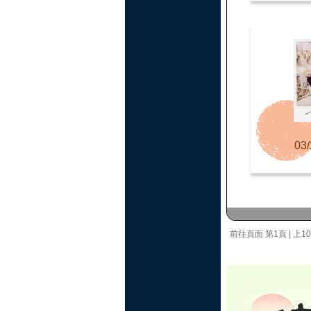
03/
前往頁面
第1頁
|
上1