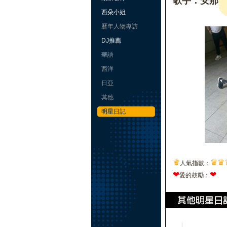
歌手：安那
西朵小姐
歷年人物專訪
DJ推薦
華語
西洋
日亞
其他
明星日記
♛
♛
♛
人氣指數：
❤
❤
愛的鼓勵：