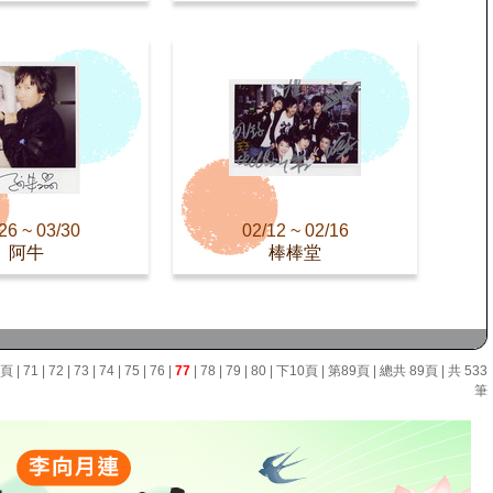
26 ~ 03/30
02/12 ~ 02/16
阿牛
棒棒堂
0頁
|
71
|
72
|
73
|
74
|
75
|
76
|
77
|
78
|
79
|
80
|
下10頁
|
第89頁
| 總共 89頁 | 共 533
筆