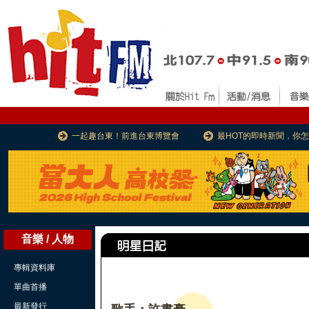
一起趣台東！前進台東博覽會
最HOT的即時新聞，你
音樂 / 人物
專輯資料庫
單曲首播
最新發行