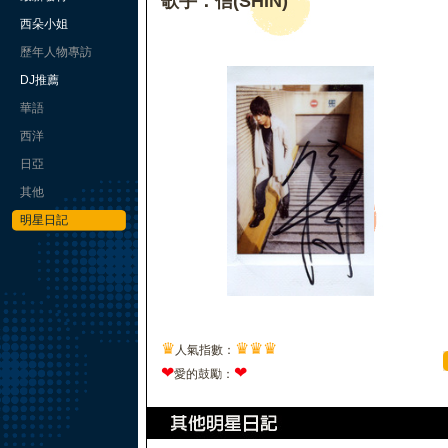
歌手：信(SHIN)
西朵小姐
歷年人物專訪
DJ推薦
華語
西洋
日亞
其他
明星日記
♛
♛
♛
♛
人氣指數：
❤
❤
愛的鼓勵：