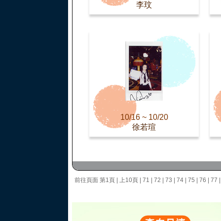
李玟
10/16 ~ 10/20
徐若瑄
前往頁面
第1頁
|
上10頁
|
71
|
72
|
73
|
74
|
75
|
76
|
77