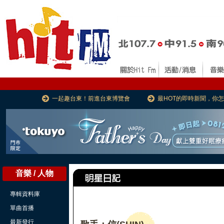
一起趣台東！前進台東博覽會
最HOT的即時新聞，你
音樂 / 人物
專輯資料庫
單曲首播
最新發行