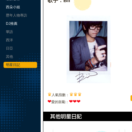
歌手：Bii
西朵小姐
歷年人物專訪
DJ推薦
華語
西洋
日亞
其他
明星日記
♛
♛
♛
♛
人氣指數：
❤
❤
❤
❤
愛的鼓勵：