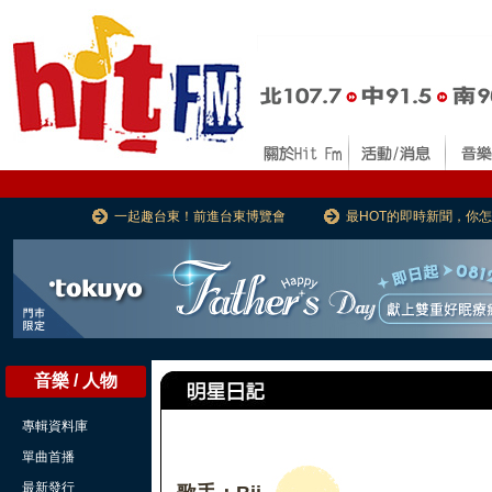
一起趣台東！前進台東博覽會
最HOT的即時新聞，你
音樂 / 人物
專輯資料庫
單曲首播
最新發行