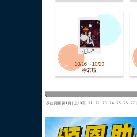
10/16 ~ 10/20
徐若瑄
前往頁面
第1頁
|
上10頁
|
71
|
72
|
73
|
74
|
75
|
76
|
77