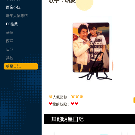
歌手：胡夏
西朵小姐
歷年人物專訪
DJ推薦
華語
西洋
日亞
其他
明星日記
♛
♛
♛
♛
人氣指數：
❤
❤
❤
愛的鼓勵：