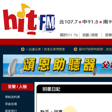
一起趣台東！前進台東博覽會
最HOT的即時新聞，你
音樂 / 人物
專輯資料庫
單曲首播
最新發行