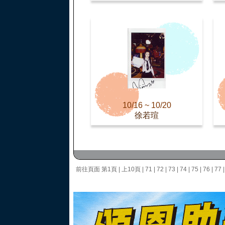
10/16 ~ 10/20
徐若瑄
前往頁面
第1頁
|
上10頁
|
71
|
72
|
73
|
74
|
75
|
76
|
77