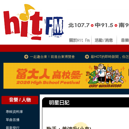
一起趣台東！前進台東博覽會
最HOT的即時新聞，你
音樂 / 人物
專輯資料庫
單曲首播
最新發行