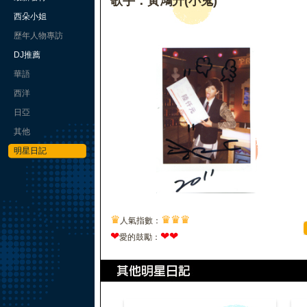
歌手：黃鴻升(小鬼)
西朵小姐
歷年人物專訪
DJ推薦
華語
西洋
日亞
其他
明星日記
♛
♛
♛
♛
人氣指數：
❤
❤
❤
愛的鼓勵：