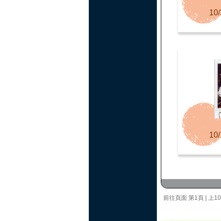
10/
10/
前往頁面
第1頁
|
上1