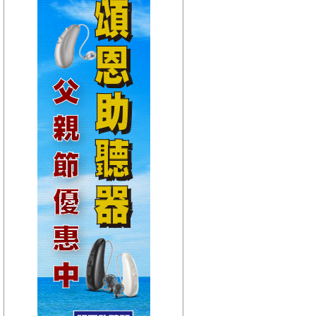
【HitFm正在進行】
(宜蘭)
午茶DJ-SoWhat
【Next】
(宜蘭)不累DJ-Bibi趙之璧
【HitFm正在進行】
(花東)
元氣音樂
【Next】
(花東)不累DJ-Bibi趙之璧