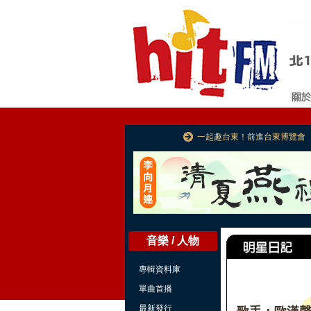
一起趣台東！前進台東博覽會
音樂 / 人物
專輯資料庫
單曲首播
最新發行