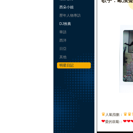
歌手：歐漢
西朵小姐
歷年人物專訪
DJ推薦
華語
西洋
日亞
其他
明星日記
♛
♛
♛
人氣指數：
❤
❤
❤
愛的鼓勵：