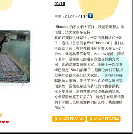
聲
01/10
日期：01/06 ~ 01/10
Hitoradio的朋友們大家好，我是歌壇新人-歐
漢聲，請大家多多支持！
真的好期待也好緊張，全新的專輯終於推出
了，這張《首張同名專輯This Is OD》要好好
推薦給大家！有好多很棒的音樂人跟我一起
合作，像是林邁可老師、Andrew老師、阿弟
仔老師、易家揚老師還有我很喜歡的方大
同，真的是非常感謝大家。距離上一次發專
輯已經是15年前的事了，很開心終於可以以
歌手的身份來唱歌給大家聽。一直很想好好
唱歌給大家聽，等待了很久終於可以達成這
個夢想，當然也希望有夢想的你也要跟我一
樣不要放棄，隨時準備好等待機會的到來。
今天幫歌迷簽了好多CD，雖然手有點痠但真
的非常開心也很感謝你們的支持，我會繼續
加油的！
♛
❤
❤
❤