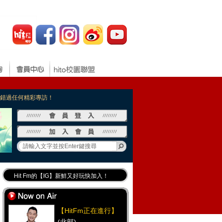
，不錯過任何精彩專訪！
Hit Fm的【IG】新鮮又好玩快加入！
Hit Fm【FB臉書粉絲團】等你加入！
最專業《DJ推薦》好音樂千萬別錯過！
【HitFm正在進行】
好康報報 最新優惠訊息都在這！