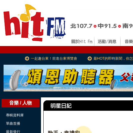
一起趣台東！前進台東博覽會
最HOT的即時新聞，你
音樂 / 人物
專輯資料庫
單曲首播
最新發行