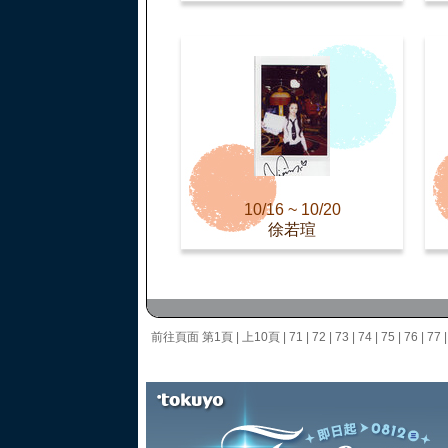
10/16 ~ 10/20
徐若瑄
前往頁面
第1頁
|
上10頁
|
71
|
72
|
73
|
74
|
75
|
76
|
77