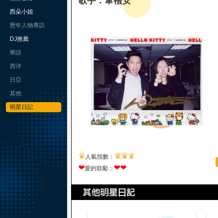
歌手：韋禮安
西朵小姐
歷年人物專訪
DJ推薦
華語
西洋
日亞
其他
明星日記
♛
♛
♛
♛
人氣指數：
❤
❤
❤
愛的鼓勵：