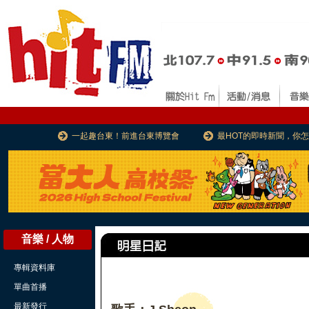
一起趣台東！前進台東博覽會
最HOT的即時新聞，你
音樂 / 人物
專輯資料庫
單曲首播
最新發行