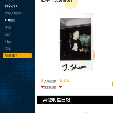
歌手：J.Sheon
西朵小姐
歷年人物專訪
DJ推薦
華語
西洋
日亞
其他
明星日記
♛
♛
♛
♛
人氣指數：
❤
❤
愛的鼓勵：