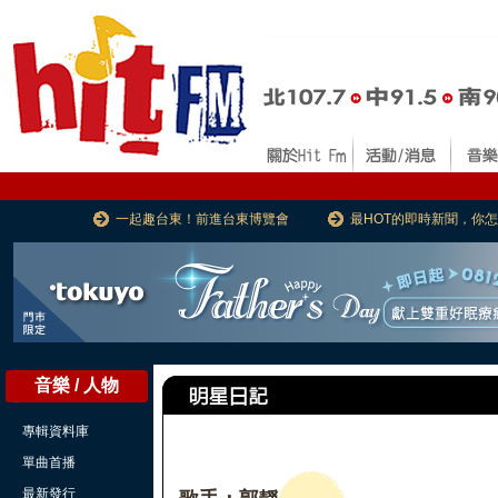
一起趣台東！前進台東博覽會
最HOT的即時新聞，你
音樂 / 人物
專輯資料庫
單曲首播
最新發行