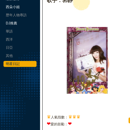
歌手：郭靜
西朵小姐
歷年人物專訪
DJ推薦
華語
西洋
日亞
其他
明星日記
♛
♛
♛
♛
人氣指數：
❤
❤
愛的鼓勵：