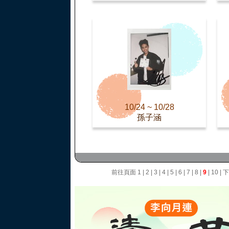
10/24 ~ 10/28
孫子涵
前往頁面
1
|
2
|
3
|
4
|
5
|
6
|
7
|
8
|
9
|
10
|
下