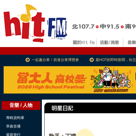
一起趣台東！前進台東博覽會
最HOT的即時新聞，你
音樂 / 人物
專輯資料庫
單曲首播
最新發行