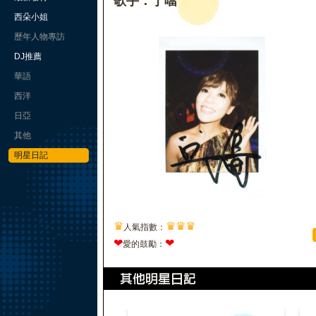
歌手：丁噹
西朵小姐
歷年人物專訪
DJ推薦
華語
西洋
日亞
其他
明星日記
♛
♛
♛
♛
人氣指數：
❤
❤
愛的鼓勵：