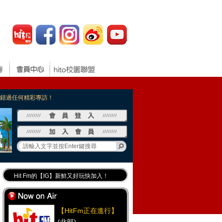
，不錯過任何精彩專訪！
Hit Fm的【IG】新鮮又好玩快加入！
Hit Fm【FB臉書粉絲團】等你加入！
最專業《DJ推薦》好音樂千萬別錯過！
【HitFm正在進行】
好康報報 最新優惠訊息都在這！