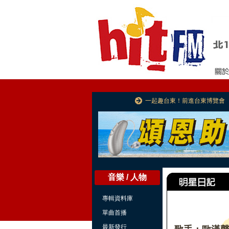
一起趣台東！前進台東博覽會
音樂 / 人物
專輯資料庫
單曲首播
最新發行