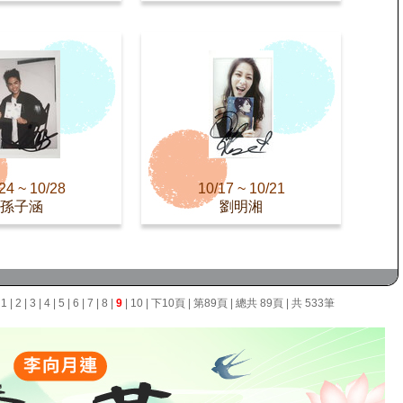
24 ~ 10/28
10/17 ~ 10/21
孫子涵
劉明湘
面
1
|
2
|
3
|
4
|
5
|
6
|
7
|
8
|
9
|
10
|
下10頁
|
第89頁
| 總共 89頁 | 共 533筆