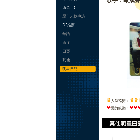
歌手：歐漢
西朵小姐
歷年人物專訪
DJ推薦
華語
西洋
日亞
其他
明星日記
♛
♛
♛
人氣指數：
❤
❤
❤
愛的鼓勵：