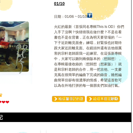
聲
01/10
日期：01/06 ~ 01/10
火紅的最新《首張同名專輯This Is OD》你們
入手了沒啊？快猜猜我在做什麼？不是在看
書也不是在背書，正在為明天要登場的『一
下子近距離見面會』練唱，好緊張也好期待
跟大家近距離見面。在鏡頭外還有吉他很厲
害的宗軒老師跟我一起練習。在這張新專輯
中，大家可以聽到兩個版本的〈想歸想〉，
在專輯最後收錄的〈想歸想（想家版）〉就
是和宗軒老師的合作，用一把吉他、一支麥
克風在很簡單的編曲下完成的錄音，雖然編
曲簡單但卻有很濃厚的情感，希望這首歌可
以為在外地打拼的每一個朋友們加油打氣。
♛
❤
❤
❤