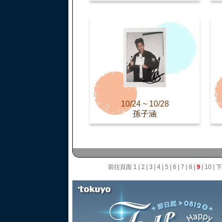
10/24 ~ 10/28
孫子涵
前往頁面
1
|
2
|
3
|
4
|
5
|
6
|
7
|
8
|
9
|
10
|
下