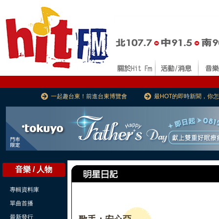
一起趣台東！前進台東博覽會
最HOT的即時新聞，你
音樂 / 人物
專輯資料庫
單曲首播
最新發行