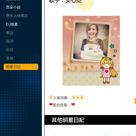
歌手：安心亞
西朵小姐
歷年人物專訪
DJ推薦
華語
西洋
日亞
其他
明星日記
♛
♛
♛
♛
人氣指數：
❤
❤
愛的鼓勵：