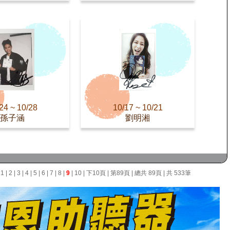
24 ~ 10/28
10/17 ~ 10/21
孫子涵
劉明湘
面
1
|
2
|
3
|
4
|
5
|
6
|
7
|
8
|
9
|
10
|
下10頁
|
第89頁
| 總共 89頁 | 共 533筆