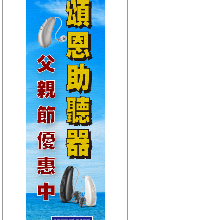
【HitFm正在進行】
(宜蘭)
嗑音樂
【Next】
(聯播)東STOP！一起趣台東-阿娟
【HitFm正在進行】
(花東)
Hito放輕鬆
【Next】
(聯播)東STOP！一起趣台東-阿娟