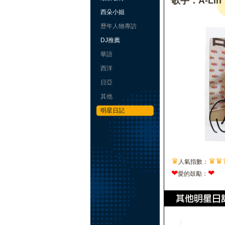
歌手：A-Lin
西朵小姐
歷年人物專訪
DJ推薦
華語
西洋
日亞
其他
明星日記
♛
♛
♛
人氣指數：
❤
❤
愛的鼓勵：