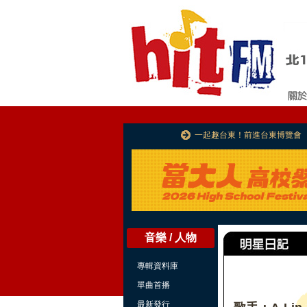
一起趣台東！前進台東博覽會
音樂 / 人物
專輯資料庫
單曲首播
最新發行