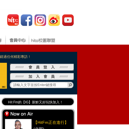
，不錯過任何精彩專訪！
Hit Fm的【IG】新鮮又好玩快加入！
Hit Fm【FB臉書粉絲團】等你加入！
最專業《DJ推薦》好音樂千萬別錯過！
【HitFm正在進行】
好康報報 最新優惠訊息都在這！