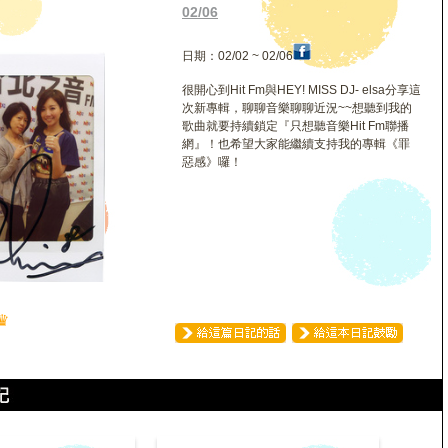
02/06
日期：02/02 ~ 02/06
很開心到Hit Fm與HEY! MISS DJ- elsa分享這
次新專輯，聊聊音樂聊聊近況~~想聽到我的
歌曲就要持續鎖定『只想聽音樂Hit Fm聯播
網』！也希望大家能繼續支持我的專輯《罪
惡感》囉！
♛