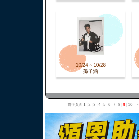
10/24 ~ 10/28
孫子涵
前往頁面
1
|
2
|
3
|
4
|
5
|
6
|
7
|
8
|
9
|
10
|
下