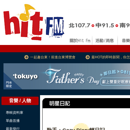
一起趣台東！前進台東博覽會
最HOT的即時新聞，你
音樂 / 人物
專輯資料庫
單曲首播
最新發行