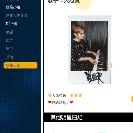
歌手：吳思賢
西朵小姐
歷年人物專訪
DJ推薦
華語
西洋
日亞
其他
明星日記
♛
♛
♛
♛
人氣指數：
❤
❤
愛的鼓勵：