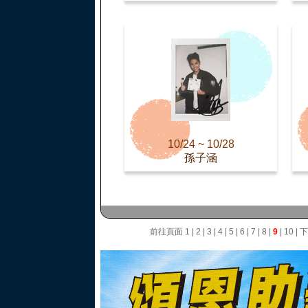
10/24 ~ 10/28
孫子涵
前往頁面
1
|
2
|
3
|
4
|
5
|
6
|
7
|
8
|
9
|
10
|
下