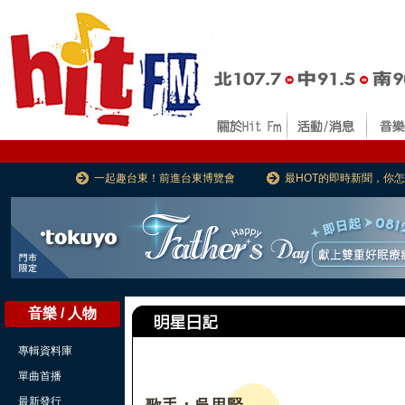
一起趣台東！前進台東博覽會
最HOT的即時新聞，你
音樂 / 人物
專輯資料庫
單曲首播
最新發行