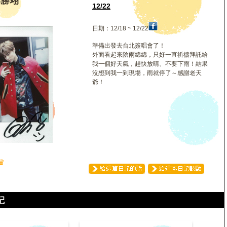
邱勝翊
12/22
日期：12/18 ~ 12/22
準備出發去台北簽唱會了！
外面看起來陰雨綿綿，只好一直祈禱拜託給
我一個好天氣，趕快放晴、不要下雨！結果
沒想到我一到現場，雨就停了～感謝老天
爺！
♛