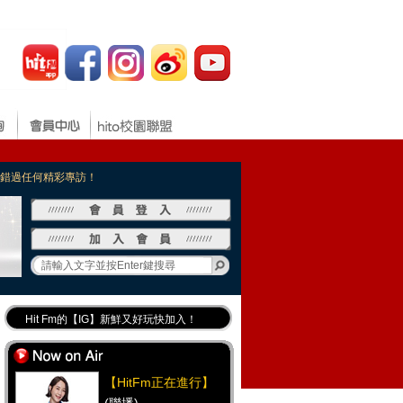
，不錯過任何精彩專訪！
Hit Fm的【IG】新鮮又好玩快加入！
Hit Fm【FB臉書粉絲團】等你加入！
最專業《DJ推薦》好音樂千萬別錯過！
【HitFm正在進行】
好康報報 最新優惠訊息都在這！