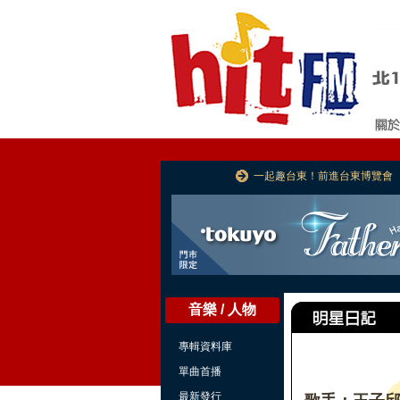
一起趣台東！前進台東博覽會
音樂 / 人物
專輯資料庫
單曲首播
最新發行