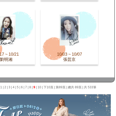
17 ~ 10/21
10/03 ~ 10/07
劉明湘
張芸京
面
1
|
2
|
3
|
4
|
5
|
6
|
7
|
8
|
9
|
10
|
下10頁
|
第89頁
| 總共 89頁 | 共 533筆