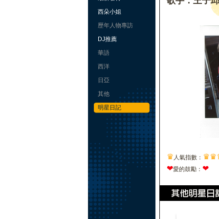
歌手：王子
西朵小姐
歷年人物專訪
DJ推薦
華語
西洋
日亞
其他
明星日記
♛
♛
♛
人氣指數：
❤
❤
愛的鼓勵：