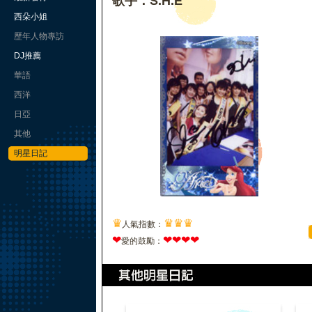
歌手：S.H.E
西朵小姐
歷年人物專訪
DJ推薦
華語
西洋
日亞
其他
明星日記
♛
♛
♛
♛
人氣指數：
❤
❤
❤
❤
❤
愛的鼓勵：