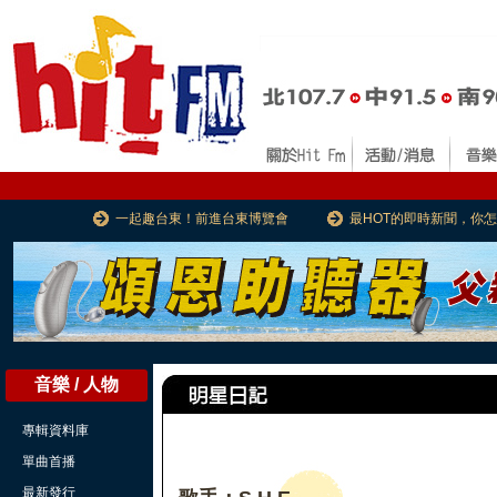
一起趣台東！前進台東博覽會
最HOT的即時新聞，你
音樂 / 人物
專輯資料庫
單曲首播
最新發行