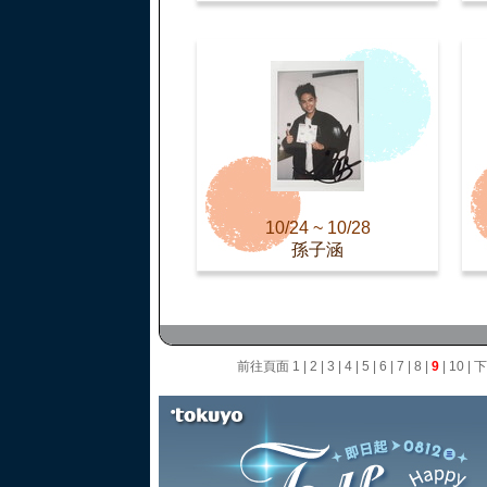
10/24 ~ 10/28
孫子涵
前往頁面
1
|
2
|
3
|
4
|
5
|
6
|
7
|
8
|
9
|
10
|
下