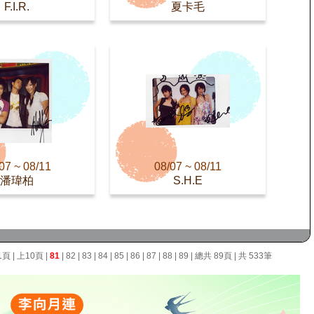
F.I.R.
夏卡毛
07 ~ 08/11
08/07 ~ 08/11
潘瑋柏
S.H.E
1頁
|
上10頁
|
81
|
82
|
83
|
84
|
85
|
86
|
87
|
88
|
89
| 總共 89頁 | 共 533筆