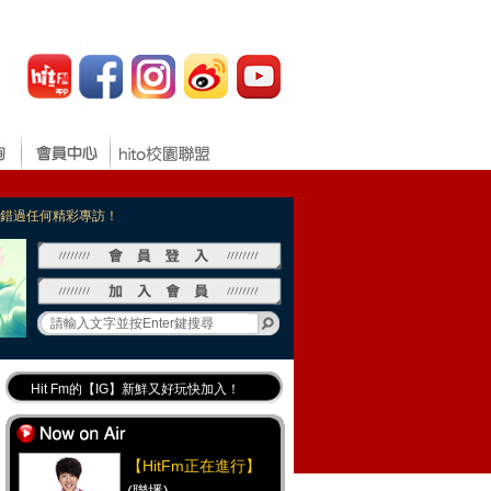
，不錯過任何精彩專訪！
Hit Fm的【IG】新鮮又好玩快加入！
Hit Fm【FB臉書粉絲團】等你加入！
最專業《DJ推薦》好音樂千萬別錯過！
【HitFm正在進行】
好康報報 最新優惠訊息都在這！