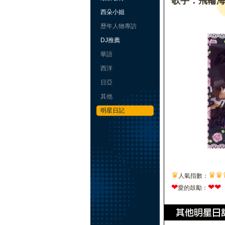
歌手：飛輪
西朵小姐
歷年人物專訪
DJ推薦
華語
西洋
日亞
其他
明星日記
♛
♛
♛
人氣指數：
❤
❤
❤
愛的鼓勵：