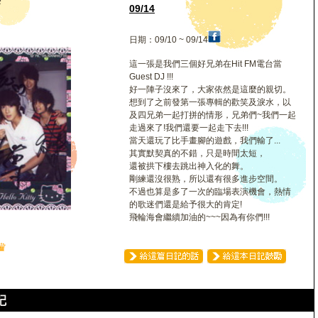
海
09/14
日期：09/10 ~ 09/14
這一張是我們三個好兄弟在Hit FM電台當
Guest DJ !!!
好一陣子沒來了，大家依然是這麼的親切。
想到了之前發第一張專輯的歡笑及淚水，以
及四兄弟一起打拼的情形，兄弟們~我們一起
走過來了!我們還要一起走下去!!!
當天還玩了比手畫腳的遊戲，我們輸了...
其實默契真的不錯，只是時間太短，
還被拱下樓去跳出神入化的舞。
剛練還沒很熟，所以還有很多進步空間。
不過也算是多了一次的臨場表演機會，熱情
的歌迷們還是給予很大的肯定!
飛輪海會繼續加油的~~~因為有你們!!!
♛