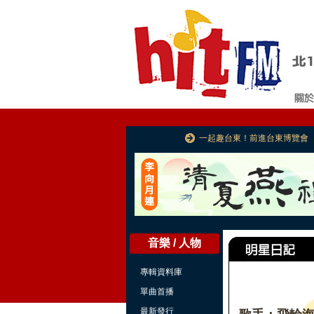
一起趣台東！前進台東博覽會
音樂 / 人物
專輯資料庫
單曲首播
最新發行