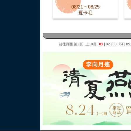
08/21 ~ 08/25
夏卡毛
前往頁面
第1頁
|
上10頁
|
81
|
82
|
83
|
84
|
85