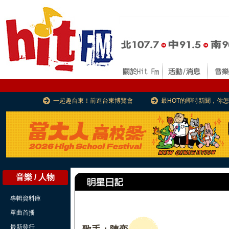
一起趣台東！前進台東博覽會
最HOT的即時新聞，你
音樂 / 人物
專輯資料庫
單曲首播
最新發行