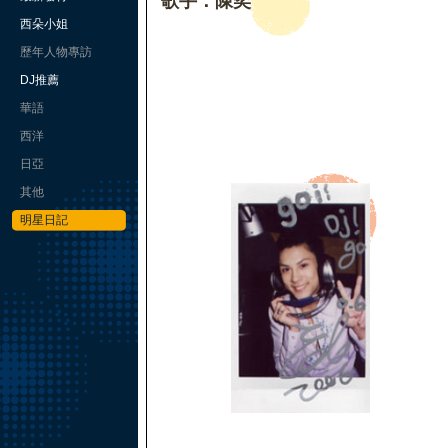
歌手：陳奕
西朵小姐
歷年人物專訪
DJ推薦
華語
西洋
日亞
其他
明星日記