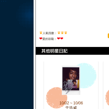
♛
♛
♛
♛
人氣指數：
❤
❤
❤
愛的鼓勵：
10/02 ~ 10/06
于浩威