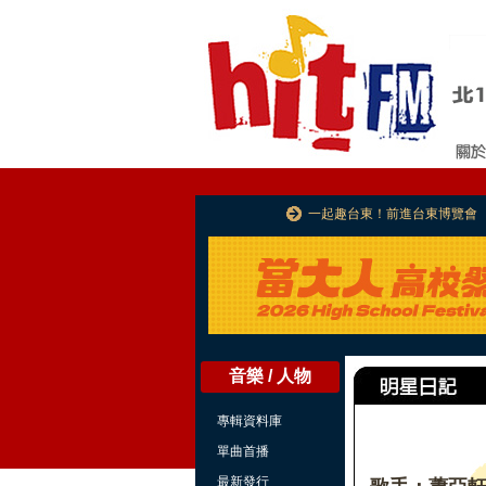
一起趣台東！前進台東博覽會
音樂 / 人物
專輯資料庫
單曲首播
最新發行