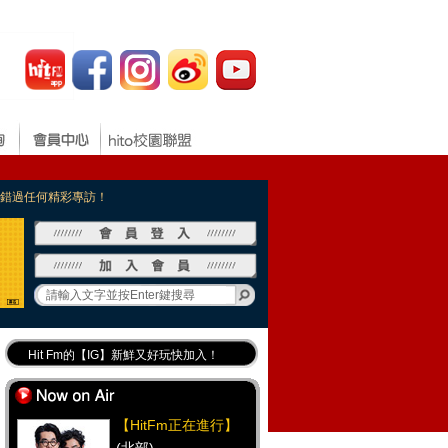
，不錯過任何精彩專訪！
Hit Fm的【IG】新鮮又好玩快加入！
Hit Fm【FB臉書粉絲團】等你加入！
最專業《DJ推薦》好音樂千萬別錯過！
【HitFm正在進行】
好康報報 最新優惠訊息都在這！