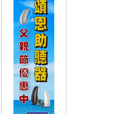
【HitFm正在進行】
(宜蘭)
音樂不夜城
【Next】
(宜蘭)只想聽音樂
【HitFm正在進行】
(花東)
東台灣夜未眠
【Next】
(花東)只想聽音樂