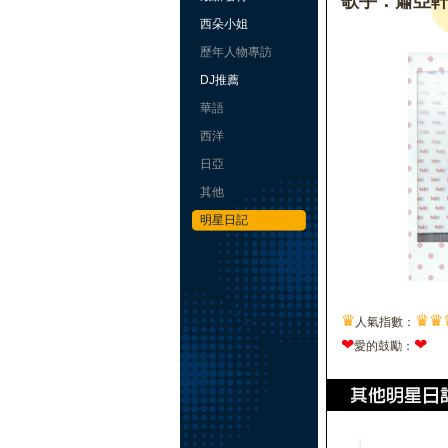
歌手：蕭亞
西朵小姐
歷年人物專訪
DJ推薦
華語
西洋
日亞
其他
明星日記
♛
♛
♛
人氣指數：
❤
❤
愛的鼓勵：