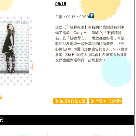
軒
09/19
日期：09/15 ~ 09/19
這次【不解釋親吻】專輯的預購贈品特別準
備了兩款「Carry Me」聯名的「不解釋背
包」及「親吻背心」，兩款都很好看，希望
歌迷朋友也能一起分享我的時尚觀點。很開
心擔任Hit Fm夏日形象廣告代言人，9/27也會
參加【Go Hit玩超大演唱會】希望當天歌迷朋
友們也能到場和我一起玩超大！
♛