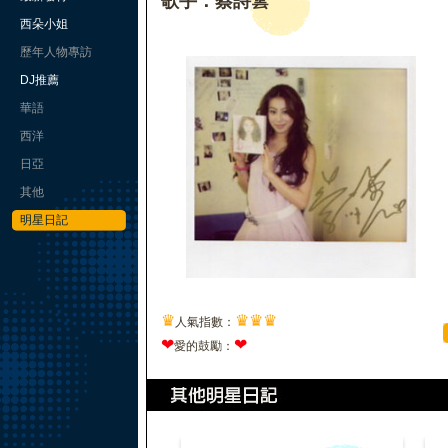
歌手：蔡詩蕓
西朵小姐
歷年人物專訪
DJ推薦
華語
西洋
日亞
其他
明星日記
♛
♛
♛
♛
人氣指數：
❤
❤
愛的鼓勵：