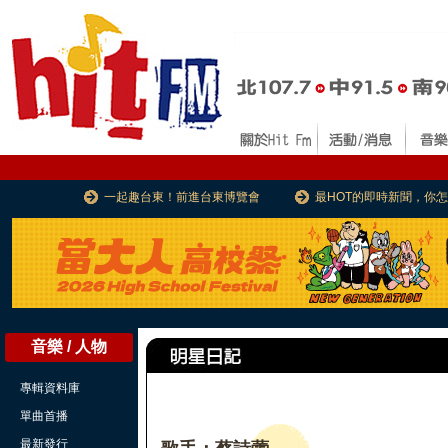
一起趣台東！前進台東博覽會
最HOT的即時新聞，你
音樂 / 人物
專輯資料庫
單曲首播
最新發行