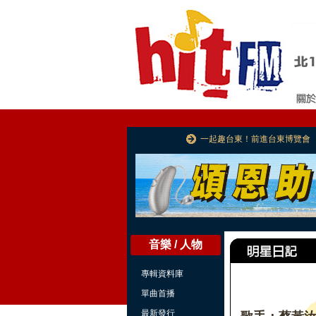
一起趣台東！前進台東博覽會
音樂 / 人物
專輯資料庫
單曲首播
最新發行