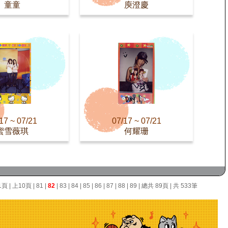
童童
庾澄慶
17 ~ 07/21
07/17 ~ 07/21
蜜雪薇琪
何耀珊
1頁
|
上10頁
|
81
|
82
|
83
|
84
|
85
|
86
|
87
|
88
|
89
| 總共 89頁 | 共 533筆