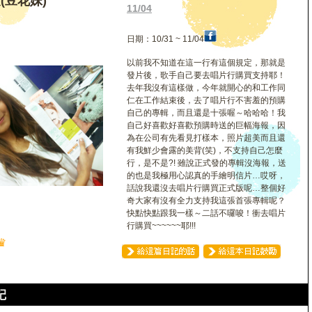
(豆花妹)
11/04
日期：10/31 ~ 11/04
以前我不知道在這一行有這個規定，那就是
發片後，歌手自己要去唱片行購買支持耶！
去年我沒有這樣做，今年就開心的和工作同
仁在工作結束後，去了唱片行不害羞的預購
自己的專輯，而且還是十張喔～哈哈哈！我
自己好喜歡好喜歡預購時送的巨幅海報，因
為在公司有先看見打樣本，照片超美而且還
有我鮮少會露的美背(笑)，不支持自己怎麼
行，是不是?! 雖說正式發的專輯沒海報，送
的也是我極用心認真的手繪明信片…哎呀，
話說我還沒去唱片行購買正式版呢…整個好
奇大家有沒有全力支持我這張首張專輯呢？
快點快點跟我一樣～二話不囉唆！衝去唱片
行購買~~~~~~耶!!!
♛