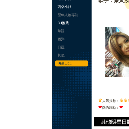
歌手：蔡黃汝
西朵小姐
歷年人物專訪
DJ推薦
華語
西洋
日亞
其他
明星日記
♛
♛
♛
人氣指數：
❤
❤
愛的鼓勵：