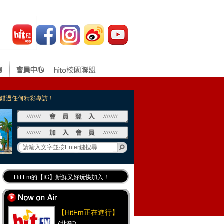
，不錯過任何精彩專訪！
Hit Fm的【IG】新鮮又好玩快加入！
Hit Fm【FB臉書粉絲團】等你加入！
最專業《DJ推薦》好音樂千萬別錯過！
【HitFm正在進行】
好康報報 最新優惠訊息都在這！