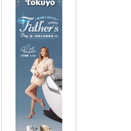
【HitFm正在進行】
(宜蘭)
流行最前線
【Next】
(宜蘭)只想聽音樂
【HitFm正在進行】
(花東)
流行最精選
【Next】
(花東)只想聽音樂