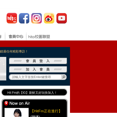
，不錯過任何精彩專訪！
Hit Fm的【IG】新鮮又好玩快加入！
Hit Fm【FB臉書粉絲團】等你加入！
最專業《DJ推薦》好音樂千萬別錯過！
【HitFm正在進行】
好康報報 最新優惠訊息都在這！