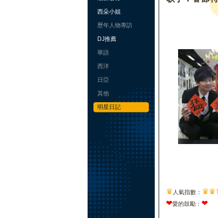
西朵小姐
歷年人物專訪
DJ推薦
華語
西洋
日亞
其他
明星日記
♛
♛
♛
人氣指數：
❤
❤
愛的鼓勵：