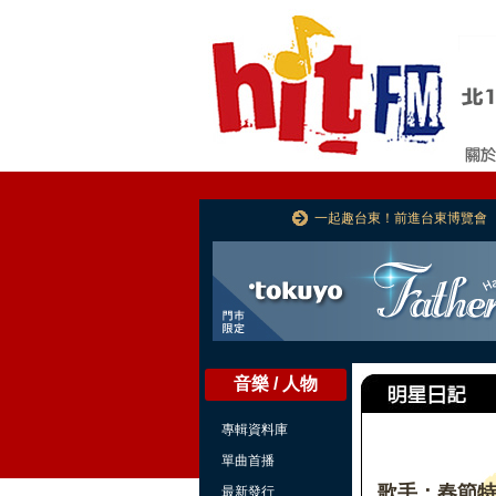
一起趣台東！前進台東博覽會
音樂 / 人物
專輯資料庫
單曲首播
歌手：春節
最新發行