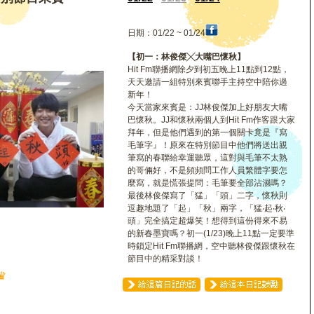
日期：01/22 ~ 01/24
【初一：林俊傑╳大嘴巴懷秋】
Hit Fm聯播網除夕到初五晚上11點到12點，
天天邀請一組特別來賓聯手主持空中陪你過
新年！
今天當家來賓是：JJ林俊傑加上好朋友大嘴
巴懷秋。JJ和懷秋兩個人到Hit Fm作客跟大家
拜年，但是他們遇到的第一個關卡竟是『寫
毛筆字』！原來在特別節目中他們將送出親
筆寫的春聯給幸運聽眾，這對與毛筆不太熟
的哥倆好，不是頻頻問工作人員繁體字要怎
麼寫，就是慌張提問：毛筆要全部沾濕嗎？
最後林俊傑寫了「猛」「頭」二字，懷秋則
逗趣地題了「起」「秋」兩字，「猛‧起‧秋‧
頭」完全搞定超爆笑！想得到這份得來不易
的新春墨寶嗎？初一(1/23)晚上11點一定要準
時鎖定Hit Fm聯播網，空中聽林俊傑跟懷秋在
節目中的精采對談！
♛