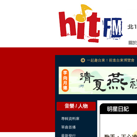
一起趣台東！前進台東博覽會
音樂 / 人物
專輯資料庫
單曲首播
最新發行