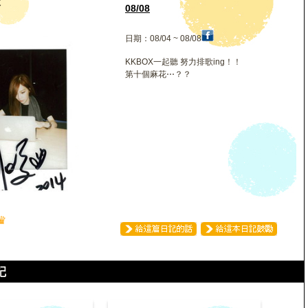
凌
08/08
日期：08/04 ~ 08/08
KKBOX一起聽 努力排歌ing！！
第十個麻花⋯？？
♛