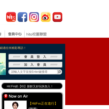
，不錯過任何精彩專訪！
Hit Fm的【IG】新鮮又好玩快加入！
Hit Fm【FB臉書粉絲團】等你加入！
最專業《DJ推薦》好音樂千萬別錯過！
【HitFm正在進行】
好康報報 最新優惠訊息都在這！