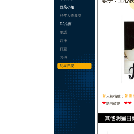
歌手：王心
西朵小姐
歷年人物專訪
DJ推薦
華語
西洋
日亞
其他
明星日記
♛
♛
♛
人氣指數：
❤
❤
❤
愛的鼓勵：