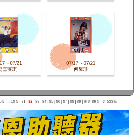
17 ~ 07/21
07/17 ~ 07/21
蜜雪薇琪
何耀珊
1頁
|
上10頁
|
81
|
82
|
83
|
84
|
85
|
86
|
87
|
88
|
89
| 總共 89頁 | 共 533筆