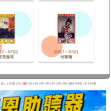
17 ~ 07/21
07/17 ~ 07/21
蜜雪薇琪
何耀珊
1頁
|
上10頁
|
81
|
82
|
83
|
84
|
85
|
86
|
87
|
88
|
89
| 總共 89頁 | 共 533筆