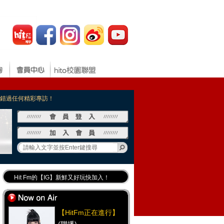
，不錯過任何精彩專訪！
Hit Fm的【IG】新鮮又好玩快加入！
Hit Fm【FB臉書粉絲團】等你加入！
最專業《DJ推薦》好音樂千萬別錯過！
【HitFm正在進行】
好康報報 最新優惠訊息都在這！