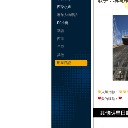
歌手：瑞瑪
西朵小姐
歷年人物專訪
DJ推薦
華語
西洋
日亞
其他
明星日記
♛
♛
♛
人氣指數：
❤
❤
愛的鼓勵：