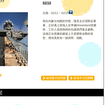
席丹
02/15
日期：02/11 ~ 02/15
我在內蒙古拍戲的空檔，隨意去沙漠附近看
看，正好遇上當地人在準備Dreamland音樂
祭，工作人員很熱情的先讓我們進去參觀。
這個正在搭建的建築上方是變形金剛的造
型，裡頭竟然有一個房間，很酷。
♛