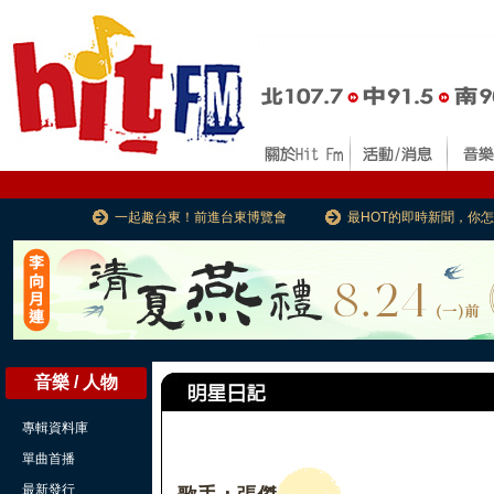
一起趣台東！前進台東博覽會
最HOT的即時新聞，你
音樂 / 人物
專輯資料庫
單曲首播
最新發行