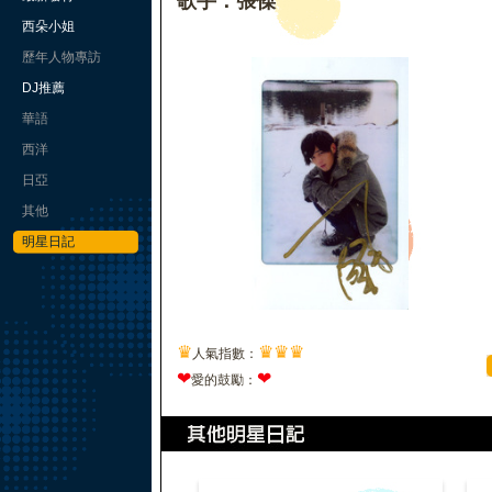
歌手：張傑
西朵小姐
歷年人物專訪
DJ推薦
華語
西洋
日亞
其他
明星日記
♛
♛
♛
♛
人氣指數：
❤
❤
愛的鼓勵：