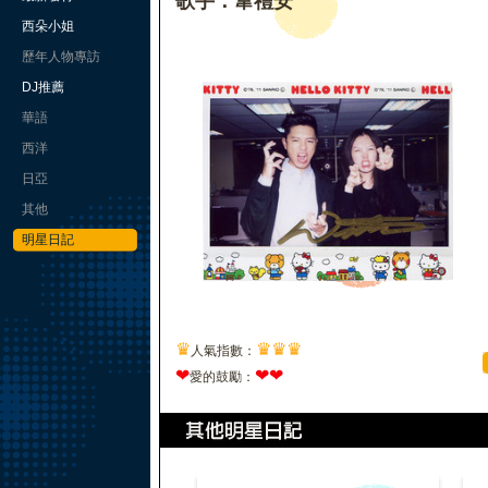
歌手：韋禮安
西朵小姐
歷年人物專訪
DJ推薦
華語
西洋
日亞
其他
明星日記
♛
♛
♛
♛
人氣指數：
❤
❤
❤
愛的鼓勵：