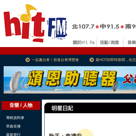
一起趣台東！前進台東博覽會
最HOT的即時新聞，你
音樂 / 人物
專輯資料庫
單曲首播
最新發行