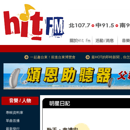
一起趣台東！前進台東博覽會
最HOT的即時新聞，你
音樂 / 人物
專輯資料庫
單曲首播
最新發行