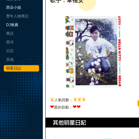
歌手：韋禮安
西朵小姐
歷年人物專訪
DJ推薦
華語
西洋
日亞
其他
明星日記
♛
♛
♛
♛
人氣指數：
❤
❤
❤
愛的鼓勵：