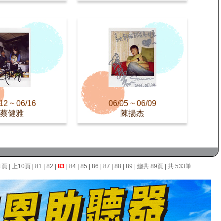
12 ~ 06/16
06/05 ~ 06/09
蔡健雅
陳揚杰
1頁
|
上10頁
|
81
|
82
|
83
|
84
|
85
|
86
|
87
|
88
|
89
| 總共 89頁 | 共 533筆