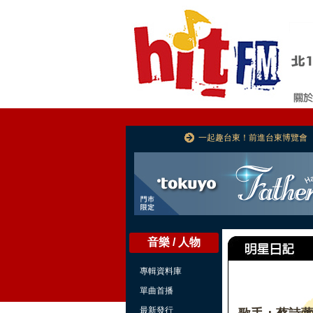
一起趣台東！前進台東博覽會
音樂 / 人物
專輯資料庫
單曲首播
最新發行