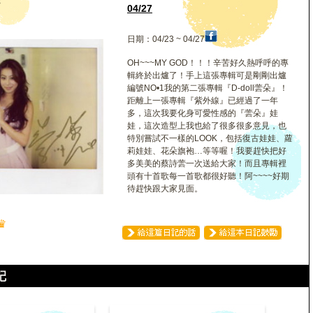
蕓
04/27
日期：04/23 ~ 04/27
OH~~~MY GOD！！！辛苦好久熱呼呼的專
輯終於出爐了！手上這張專輯可是剛剛出爐
編號NO•1我的第二張專輯『D-doll蕓朵』！
距離上一張專輯『紫外線』已經過了一年
多，這次我要化身可愛性感的『蕓朵』娃
娃，這次造型上我也給了很多很多意見，也
特別嘗試不一樣的LOOK，包括復古娃娃、蘿
莉娃娃、花朵旗袍…等等喔！我要趕快把好
多美美的蔡詩蕓一次送給大家！而且專輯裡
頭有十首歌每一首歌都很好聽！阿~~~~好期
待趕快跟大家見面。
♛