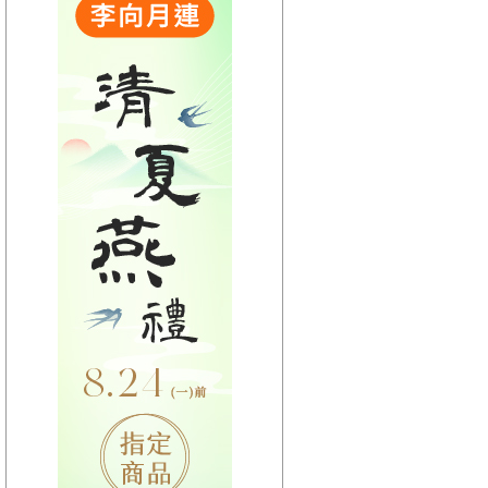
【HitFm正在進行】
(宜蘭)
嗑音樂
【Next】
(聯播)東STOP！一起趣台東-阿娟
【HitFm正在進行】
(花東)
Hito放輕鬆
【Next】
(聯播)東STOP！一起趣台東-阿娟