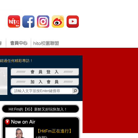
，不錯過任何精彩專訪！
Hit Fm的【IG】新鮮又好玩快加入！
Hit Fm【FB臉書粉絲團】等你加入！
最專業《DJ推薦》好音樂千萬別錯過！
【HitFm正在進行】
好康報報 最新優惠訊息都在這！