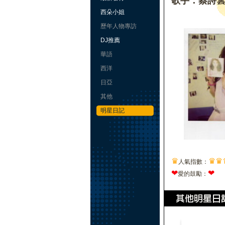
歌手：蔡詩
西朵小姐
歷年人物專訪
DJ推薦
華語
西洋
日亞
其他
明星日記
♛
♛
♛
人氣指數：
❤
❤
愛的鼓勵：