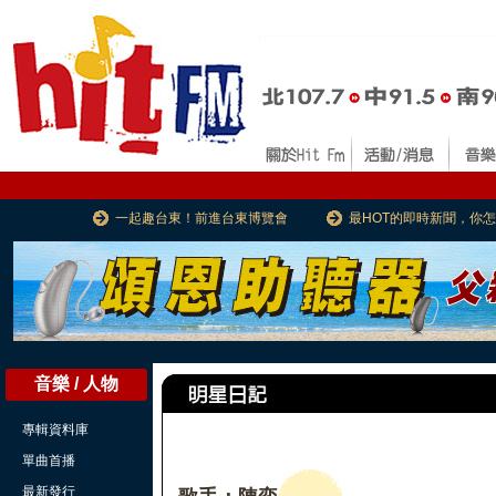
一起趣台東！前進台東博覽會
最HOT的即時新聞，你
音樂 / 人物
專輯資料庫
單曲首播
最新發行