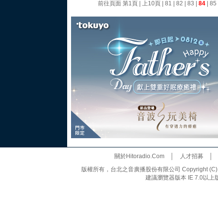
前往頁面
第1頁
|
上10頁
|
81
|
82
|
83
|
84
|
85
關於Hitoradio.Com
│
人才招募
版權所有，台北之音廣播股份有限公司 Copyright (C) 20
建議瀏覽器版本 IE 7.0以上