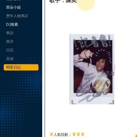
歌手：陳奕
西朵小姐
歷年人物專訪
DJ推薦
華語
西洋
日亞
其他
明星日記
♛
♛
♛
♛
人氣指數：