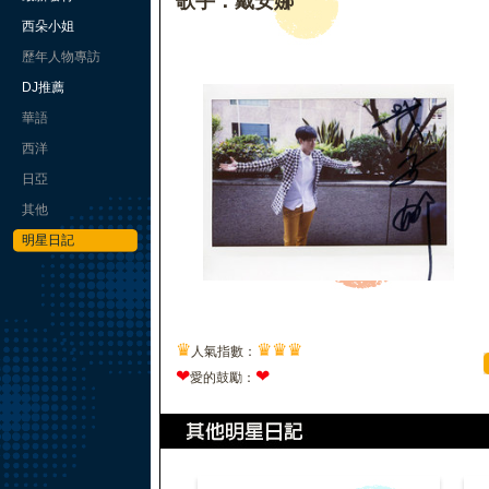
歌手：戴安娜
西朵小姐
歷年人物專訪
DJ推薦
華語
西洋
日亞
其他
明星日記
♛
♛
♛
♛
人氣指數：
❤
❤
愛的鼓勵：