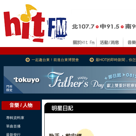
一起趣台東！前進台東博覽會
最HOT的即時新聞，你
音樂 / 人物
專輯資料庫
單曲首播
最新發行