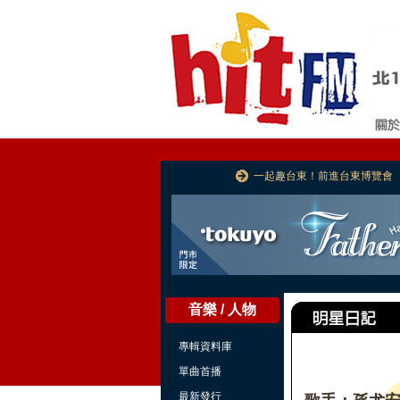
一起趣台東！前進台東博覽會
音樂 / 人物
專輯資料庫
單曲首播
最新發行