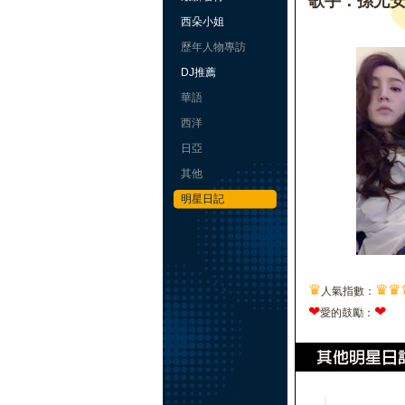
歌手：孫尤
西朵小姐
歷年人物專訪
DJ推薦
華語
西洋
日亞
其他
明星日記
♛
♛
♛
人氣指數：
❤
❤
愛的鼓勵：