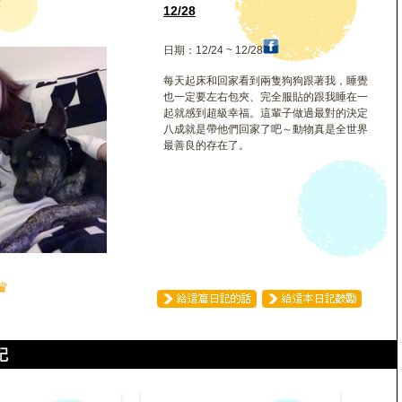
安
12/28
日期：12/24 ~ 12/28
每天起床和回家看到兩隻狗狗跟著我，睡覺
也一定要左右包夾、完全服貼的跟我睡在一
起就感到超級幸福。這輩子做過最對的決定
八成就是帶他們回家了吧～動物真是全世界
最善良的存在了。
♛