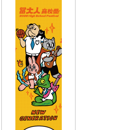
【HitFm正在進行】
(宜蘭)
午茶DJ-SoWhat
【Next】
(宜蘭)不累DJ-Bibi趙之璧
【HitFm正在進行】
(花東)
元氣音樂
【Next】
(花東)不累DJ-Bibi趙之璧