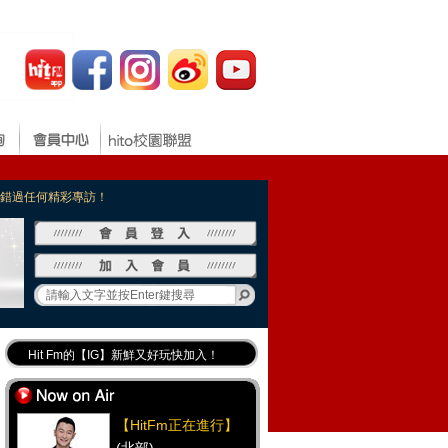
，不錯過任何精彩專訪！
Hit Fm的【IG】新鮮又好玩快加入！
Hit Fm【FB臉書粉絲團】等你加入！
最專業《DJ推薦》好音樂千萬別錯過！
【HitFm正在進行】
好康報報 最新優惠訊息都在這！