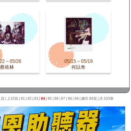
22 ~ 05/26
05/15 ~ 05/19
蔡依林
何以奇
1頁
|
上10頁
|
81
|
82
|
83
|
84
|
85
|
86
|
87
|
88
|
89
| 總共 89頁 | 共 533筆