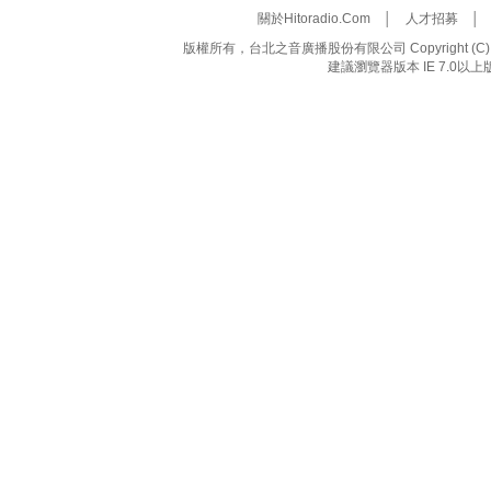
關於Hitoradio.Com
│
人才招募
版權所有，台北之音廣播股份有限公司 Copyright (C) 20
建議瀏覽器版本 IE 7.0以上