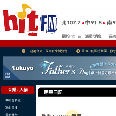
一起趣台東！前進台東博覽會
最HOT的即時新聞，你
音樂 / 人物
專輯資料庫
單曲首播
最新發行