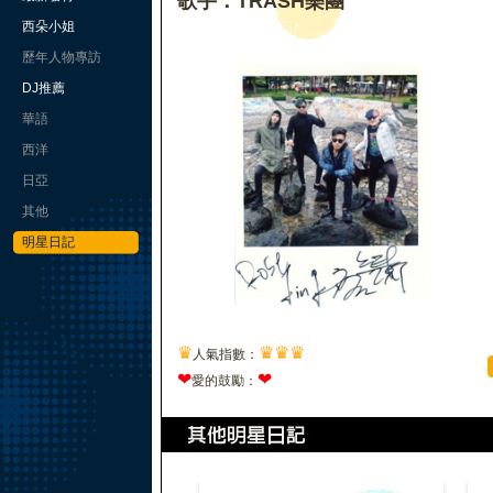
歌手：TRASH樂團
西朵小姐
歷年人物專訪
DJ推薦
華語
西洋
日亞
其他
明星日記
♛
♛
♛
♛
人氣指數：
❤
❤
愛的鼓勵：