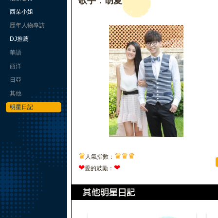
歌手：胡夏
西朵小姐
歷年人物專訪
DJ推薦
華語
西洋
日亞
其他
明星日記
♛
♛
♛
♛
人氣指數：
❤
❤
愛的鼓勵：