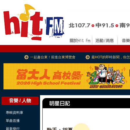
一起趣台東！前進台東博覽會
最HOT的即時新聞，你
音樂 / 人物
專輯資料庫
單曲首播
最新發行