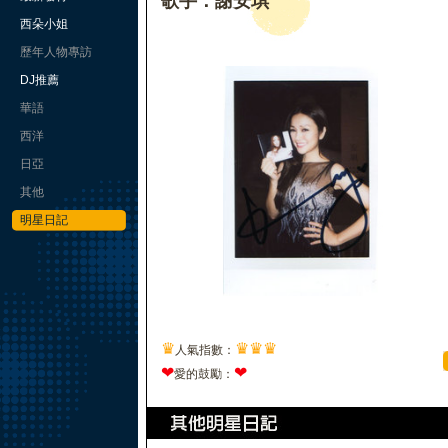
歌手：謝安琪
西朵小姐
歷年人物專訪
DJ推薦
華語
西洋
日亞
其他
明星日記
♛
♛
♛
♛
人氣指數：
❤
❤
愛的鼓勵：