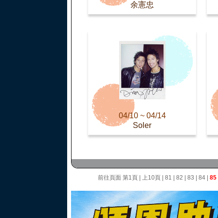
余憲忠
04/10 ~ 04/14
Soler
前往頁面
第1頁
|
上10頁
|
81
|
82
|
83
|
84
|
85